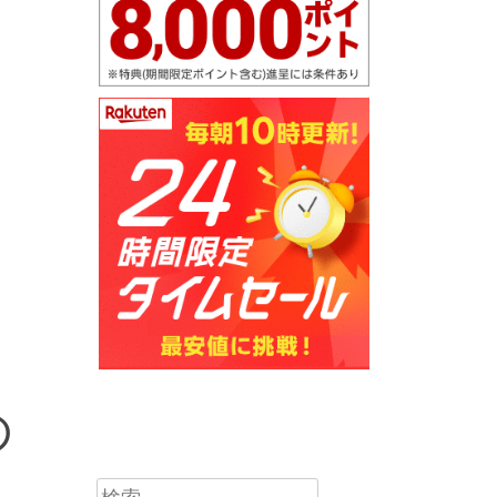
の
誕
検