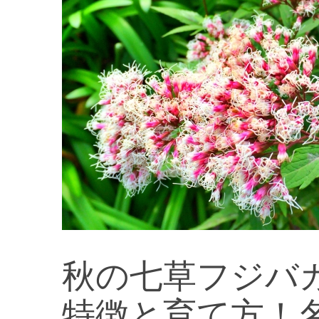
秋の七草フジバカマ（
特徴と育て方！名