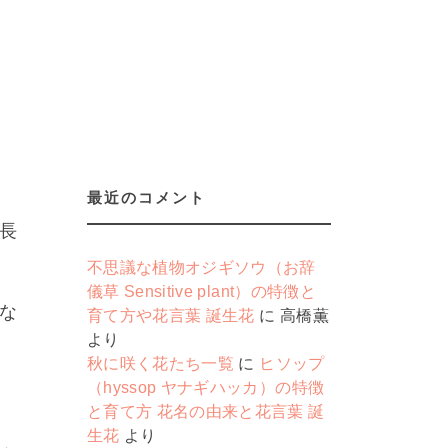
最近のコメント
長
不思議な植物オジギソウ（お辞
儀草 Sensitive plant）の特徴と
な
育て方や花言葉 誕生花
に
高橋薫
より
秋に咲く花たち一覧
に
ヒソップ
（hyssop ヤナギハッカ）の特徴
と育て方 花名の由来と花言葉 誕
生花
より