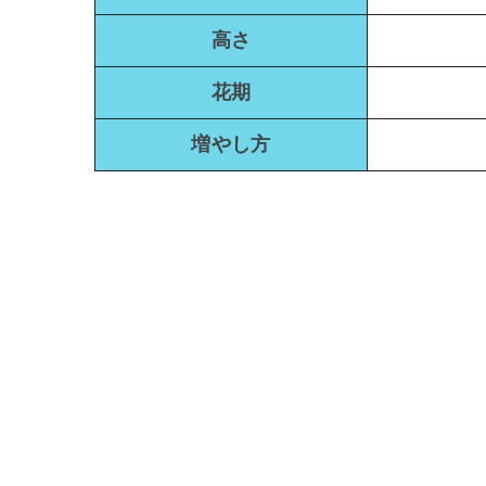
高さ
花期
増やし方