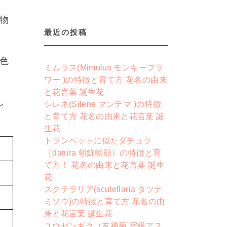
物
最近の投稿
色
ミムラス(Mimulus モンキーフラ
ワー )の特徴と育て方 花名の由来
と花言葉 誕生花
し
シレネ(Silene マンテマ )の特徴
と育て方 花名の由来と花言葉 誕
生花
トランペットに似たダチュラ
（datura 朝鮮朝顔）の特徴と育
て方！ 花名の由来と花言葉 誕生
花
スクテラリア(scutellaria タツナ
ミソウ)の特徴と育て方 花名の由
来と花言葉 誕生花
ユウゼンギク（友禅菊 宿根アス