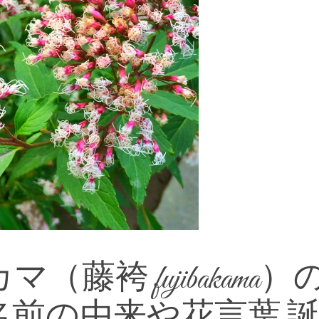
藤袴 fujibakama）
前の由来や花言葉 