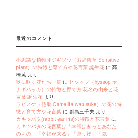
最近のコメント
不思議な植物オジギソウ（お辞儀草 Sensitive
plant）の特徴と育て方や花言葉 誕生花
に
高
橋薫
より
秋に咲く花たち一覧
に
ヒソップ（hyssop ヤ
ナギハッカ）の特徴と育て方 花名の由来と花
言葉 誕生花
より
ワビスケ（侘助 Camellia wabisuke）の花の特
徴と育て方や花言葉
に
副島三千夫
より
カキツバタ(rabbit ear iris)の特徴と花言葉
に
カキツバタの花言葉は「幸福はきっとあなた
のもの」「幸福が来る」「贈り物」「気