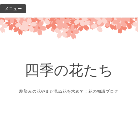
コ
メニュー
ン
テ
ン
ツ
へ
ス
キ
四季の花たち
ッ
プ
馴染みの花やまだ見ぬ花を求めて！花の知識ブログ