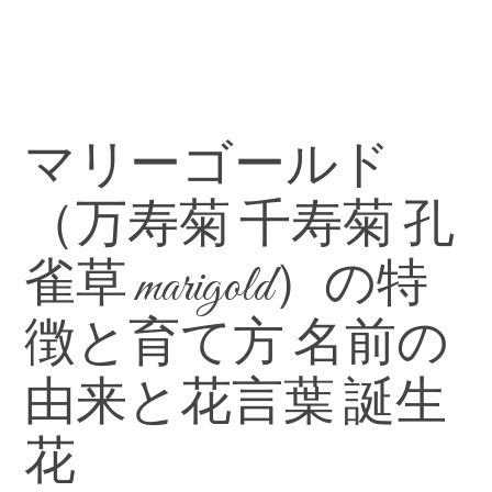
マリーゴールド
（万寿菊 千寿菊 孔
雀草 marigold）の特
徴と育て方 名前の
由来と花言葉 誕生
花