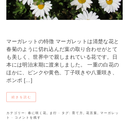
マーガレットの特徴 マーガレットは清楚な花と
春菊のように切れ込んだ葉の取り合わせがとて
も美しく、世界中で親しまれている花です。日
本には明治末期に渡来しました。 一重の白花の
ほかに、ピンクや黄色、丁子咲きや八重咲き、
ポンポ […]
続きを読む
カテゴリー:
春に咲く花
,
ま行
· タグ:
育て方
,
花言葉
,
マーガレッ
ト
· コメントを残す