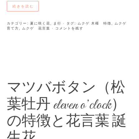
続きを読む
カテゴリー:
夏に咲く花
,
ま行
· タグ:
ムクゲ 木槿 特徴
,
ムクゲ
育て方
,
ムクゲ 花言葉
· コメントを残す
マツバボタン（松
葉牡丹 eleven o’clock）
の特徴と花言葉 誕
生花