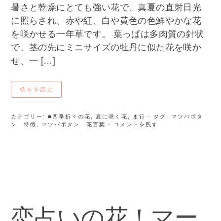
暑さと乾燥にとても強い花で、真夏の直射日光
に照らされ、赤や紅、白や黄色の色鮮やかな花
を咲かせる一年草です。 葉っぱは多肉質の針状
で、茎の先にミニサイズの牡丹に似た花を咲か
せ、一 […]
続きを読む
カテゴリー:
■四季折々の花
,
夏に咲く花
,
ま行
· タグ:
マツバボタ
ン 特徴
,
マツバボタン 花言葉
· コメントを残す
恋占いの花！マー