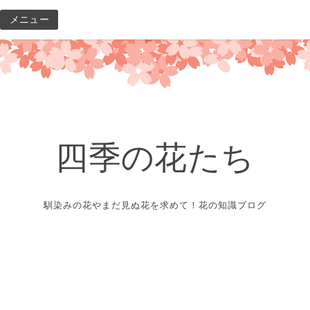
コ
メニュー
ン
テ
ン
ツ
へ
ス
キ
四季の花たち
ッ
プ
馴染みの花やまだ見ぬ花を求めて！花の知識ブログ