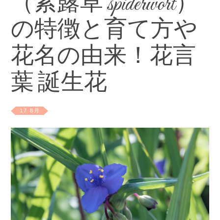
（紫露草 spiderwort）
の特徴と育て方や
花名の由来！花言
葉 誕生花
17 8月