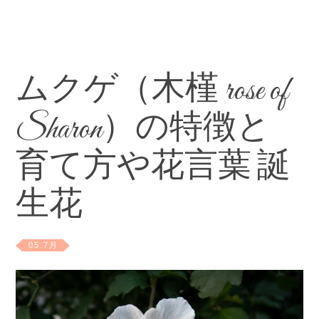
ムクゲ（木槿 rose of
Sharon）の特徴と
育て方や花言葉 誕
生花
05 7月