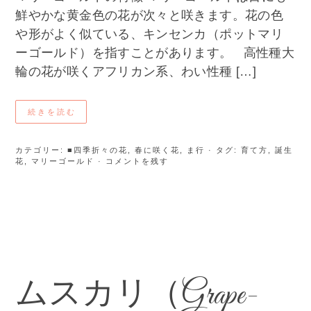
鮮やかな黄金色の花が次々と咲きます。花の色
や形がよく似ている、キンセンカ（ポットマリ
ーゴールド）を指すことがあります。 高性種大
輪の花が咲くアフリカン系、わい性種 […]
続きを読む
カテゴリー:
■四季折々の花
,
春に咲く花
,
ま行
· タグ:
育て方
,
誕生
花
,
マリーゴールド
· コメントを残す
ムスカリ（Grape-