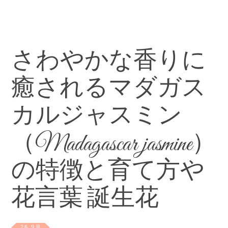
さわやかな香りに
癒されるマダガス
カルジャスミン
（Madagascar jasmine）
の特徴と育て方や
花言葉 誕生花
26 9月