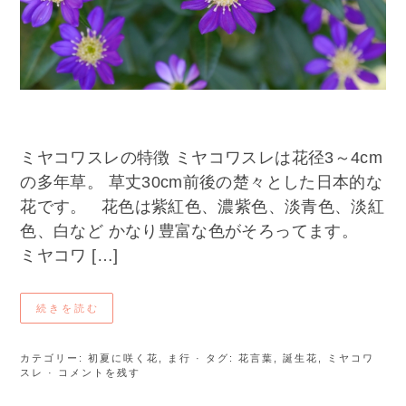
ミヤコワスレの特徴 ミヤコワスレは花径3～4cm
の多年草。 草丈30cm前後の楚々とした日本的な
花です。 花色は紫紅色、濃紫色、淡青色、淡紅
色、白など かなり豊富な色がそろってます。
ミヤコワ […]
続きを読む
カテゴリー:
初夏に咲く花
,
ま行
· タグ:
花言葉
,
誕生花
,
ミヤコワ
スレ
· コメントを残す