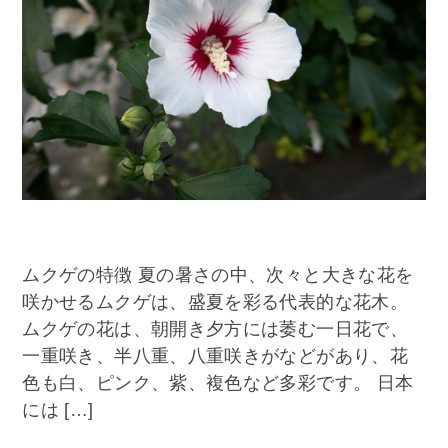
ムクゲの特徴 夏の暑さの中、次々と大きな花を
咲かせるムクゲは、盛夏を彩る代表的な花木。
ムクゲの花は、朝開き夕方には萎む一日花で、
一重咲き、半八重、八重咲きがなどがあり、花
色も白、ピンク、紫、複色など多彩です。 日本
には […]