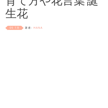
育て方や花言葉 誕
生花
05 7月
著者:
HANA