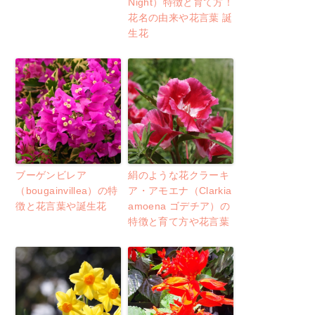
Night）特徴と育て方！
花名の由来や花言葉 誕
生花
ブーゲンビレア
絹のような花クラーキ
（bougainvillea）の特
ア・アモエナ（Clarkia
徴と花言葉や誕生花
amoena ゴデチア）の
特徴と育て方や花言葉