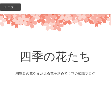
コ
メニュー
ン
テ
ン
ツ
へ
ス
キ
四季の花たち
ッ
プ
馴染みの花やまだ見ぬ花を求めて！花の知識ブログ