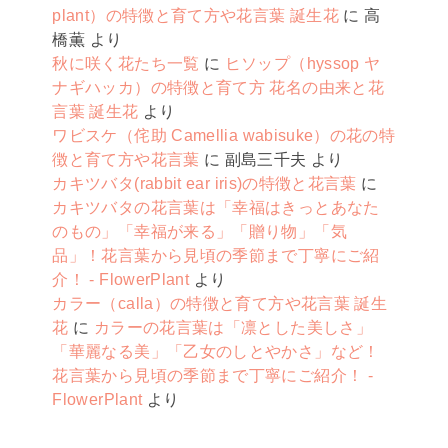
plant）の特徴と育て方や花言葉 誕生花
に
高
橋薫
より
秋に咲く花たち一覧
に
ヒソップ（hyssop ヤ
ナギハッカ）の特徴と育て方 花名の由来と花
言葉 誕生花
より
ワビスケ（侘助 Camellia wabisuke）の花の特
徴と育て方や花言葉
に
副島三千夫
より
カキツバタ(rabbit ear iris)の特徴と花言葉
に
カキツバタの花言葉は「幸福はきっとあなた
のもの」「幸福が来る」「贈り物」「気
品」！花言葉から見頃の季節まで丁寧にご紹
介！ - FlowerPlant
より
カラー（calla）の特徴と育て方や花言葉 誕生
花
に
カラーの花言葉は「凛とした美しさ」
「華麗なる美」「乙女のしとやかさ」など！
花言葉から見頃の季節まで丁寧にご紹介！ -
FlowerPlant
より