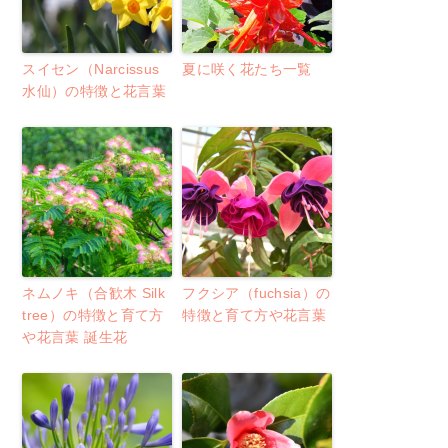
スイセン（Narcissus
夏に咲く花たち一覧
水仙）の特徴と花言葉
ネムノキ（合歓木 Silk
フクシア（fuchsia）の
tree）の特徴と育て方
特徴と育て方や花言葉
や花言葉 誕生花