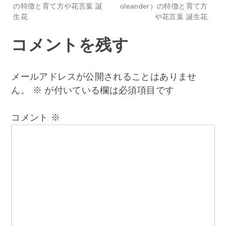
投
の特徴と育て方や花言葉 誕
oleander）の特徴と育て方
生花
や花言葉 誕生花
稿
コメントを残す
ナ
ビ
メールアドレスが公開されることはありませ
ん。
※
が付いている欄は必須項目です
ゲ
コメント
※
ー
シ
ョ
ン