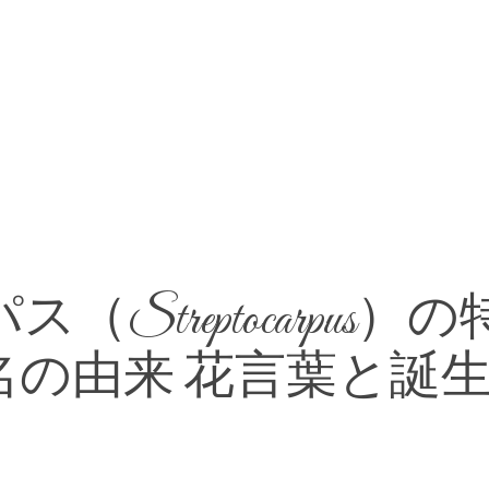
treptocarpus）の
の由来 花言葉と誕