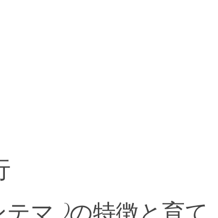
行
 マンテマ )の特徴と育て