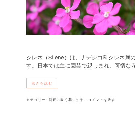
シレネ（Silene）は、ナデシコ科シレネ属
す。日本では主に園芸で親しまれ、可憐な
続きを読む
カテゴリー:
初夏に咲く花
,
さ行
· コメントを残す