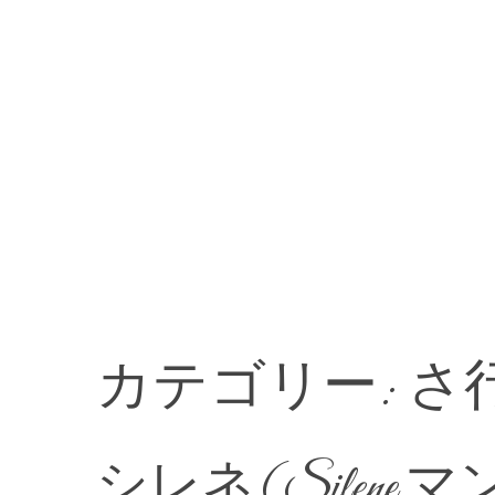
カテゴリー:
さ
シレネ(Silene