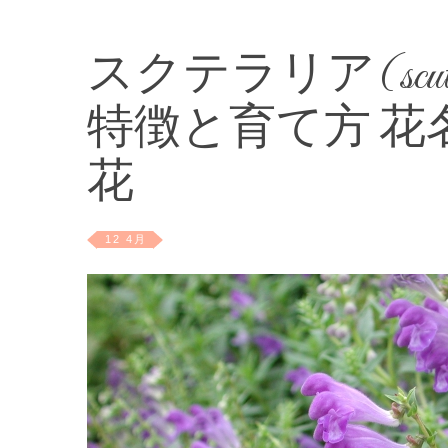
スクテラリア(scut
特徴と育て方 花
花
12 4月