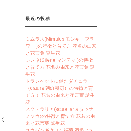
最近の投稿
ミムラス(Mimulus モンキーフラ
ワー )の特徴と育て方 花名の由来
と花言葉 誕生花
シレネ(Silene マンテマ )の特徴
と育て方 花名の由来と花言葉 誕
生花
トランペットに似たダチュラ
（datura 朝鮮朝顔）の特徴と育
て方！ 花名の由来と花言葉 誕生
花
スクテラリア(scutellaria タツナ
ミソウ)の特徴と育て方 花名の由
て
来と花言葉 誕生花
ユウゼンギク（友禅菊 宿根アス