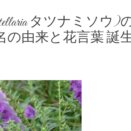
ellaria タツナミソウ)
名の由来と花言葉 誕