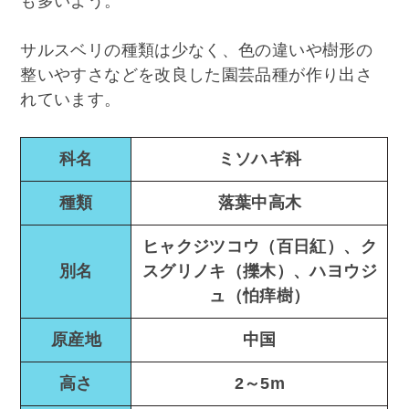
も多いよう。
サルスベリの種類は少なく、色の違いや樹形の
整いやすさなどを改良した園芸品種が作り出さ
れています。
科名
ミソハギ科
種類
落葉中高木
ヒャクジツコウ（百日紅）、ク
別名
スグリノキ（擽木）、ハヨウジ
ュ（怕痒樹）
原産地
中国
高さ
2～5m