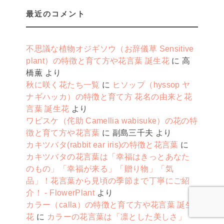
最近のコメント
不思議な植物オジギソウ（お辞儀草 Sensitive
plant）の特徴と育て方や花言葉 誕生花
に
高
橋薫
より
秋に咲く花たち一覧
に
ヒソップ（hyssop ヤ
ナギハッカ）の特徴と育て方 花名の由来と花
言葉 誕生花
より
ワビスケ（侘助 Camellia wabisuke）の花の特
徴と育て方や花言葉
に
副島三千夫
より
カキツバタ(rabbit ear iris)の特徴と花言葉
に
カキツバタの花言葉は「幸福はきっとあなた
のもの」「幸福が来る」「贈り物」「気
品」！花言葉から見頃の季節まで丁寧にご紹
介！ - FlowerPlant
より
カラー（calla）の特徴と育て方や花言葉 誕生
花
に
カラーの花言葉は「凛とした美しさ」