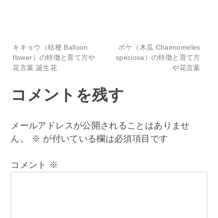
投
キキョウ（桔梗 Balloon
ボケ（木瓜 Chaenomeles
flower）の特徴と育て方や
speciosa）の特徴と育て方
花言葉 誕生花
や花言葉
稿
コメントを残す
ナ
ビ
メールアドレスが公開されることはありませ
ん。
※
が付いている欄は必須項目です
ゲ
コメント
※
ー
シ