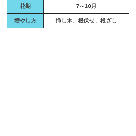
花期
7～10月
増やし方
挿し木、根伏せ、根ざし