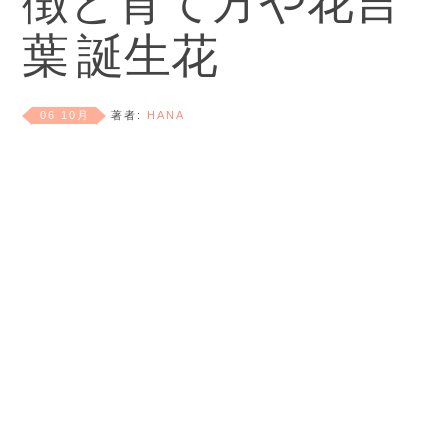
徴と育て方や花言
葉 誕生花
06 10月
著者:
HANA