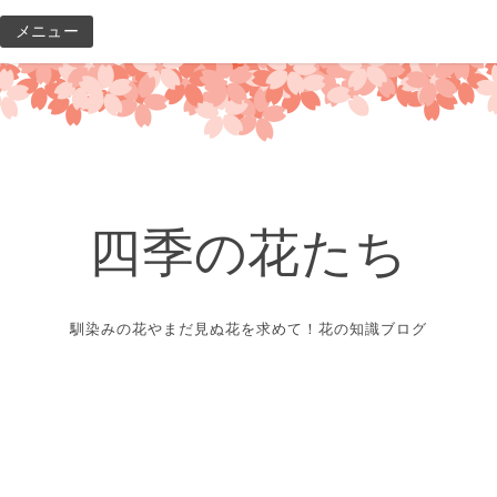
コ
メニュー
ン
テ
ン
ツ
へ
ス
キ
四季の花たち
ッ
プ
馴染みの花やまだ見ぬ花を求めて！花の知識ブログ