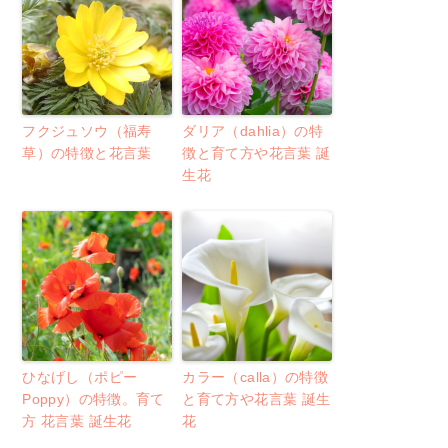
フクジュソウ（福寿
ダリア（dahlia）の特
草）の特徴と花言葉
徴と育て方や花言葉 誕
生花
ひなげし（ポピー
カラー（calla）の特徴
Poppy）の特徴。育て
と育て方や花言葉 誕生
方 花言葉 誕生花
花