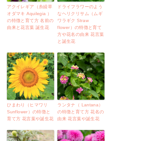
アクイレギア（糸繰草
ドライフラワーのよう
オダマキ Aquilegia ）
なヘリクリサム（ムギ
の特徴と育て方 名前の
ワラギク Straw
由来と花言葉 誕生花
flower）の特徴と育て
方や花名の由来 花言葉
と誕生花
ひまわり（ヒマワリ
ランタナ（ Lantana）
Sunflower）の特徴と
の特徴と育て方 花名の
育て方 花言葉や誕生花
由来 花言葉や誕生花