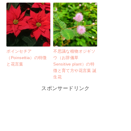
ポインセチア
不思議な植物オジギソ
（Poinsettia）の特徴
ウ（お辞儀草
と花言葉
Sensitive plant）の特
徴と育て方や花言葉 誕
生花
スポンサードリンク