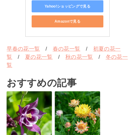
Yahoo!ショッピングで見る
Amazonで見る
早春の花一覧
/
春の花一覧
/
初夏の花一
覧
/
夏の花一覧
/
秋の花一覧
/
冬の花一
覧
おすすめの記事