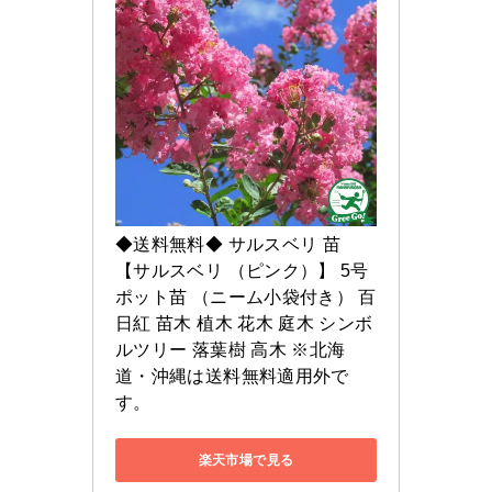
◆送料無料◆ サルスベリ 苗 
【サルスベリ （ピンク）】 5号
ポット苗 （ニーム小袋付き） 百
日紅 苗木 植木 花木 庭木 シンボ
ルツリー 落葉樹 高木 ※北海
道・沖縄は送料無料適用外で
す。
楽天市場で見る