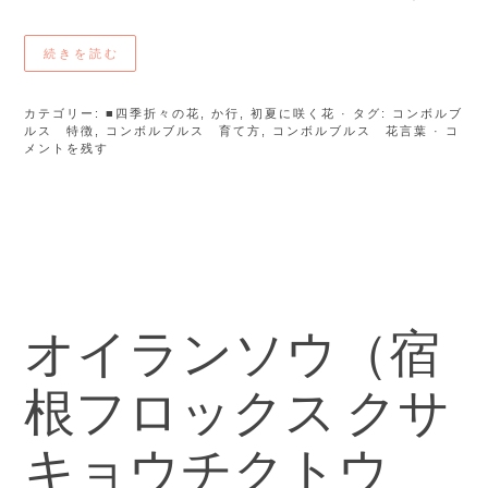
続きを読む
カテゴリー:
■四季折々の花
,
か行
,
初夏に咲く花
· タグ:
コンボルブ
ルス 特徴
,
コンボルブルス 育て方
,
コンボルブルス 花言葉
· コ
メントを残す
オイランソウ（宿
根フロックス クサ
キョウチクトウ