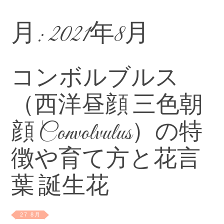
月:
2021年8月
コンボルブルス
（西洋昼顔 三色朝
顔 Convolvulus）の特
徴や育て方と花言
葉 誕生花
27 8月