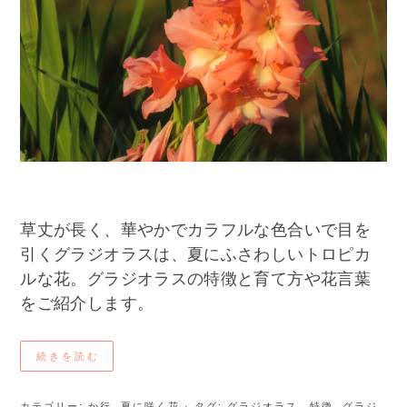
草丈が長く、華やかでカラフルな色合いで目を
引くグラジオラスは、夏にふさわしいトロピカ
ルな花。グラジオラスの特徴と育て方や花言葉
をご紹介します。
続きを読む
カテゴリー:
か行
,
夏に咲く花
· タグ:
グラジオラス 特徴
,
グラジ