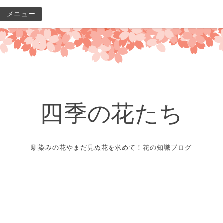
コ
メニュー
ン
テ
ン
ツ
へ
ス
キ
四季の花たち
ッ
プ
馴染みの花やまだ見ぬ花を求めて！花の知識ブログ