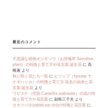
最近のコメント
不思議な植物オジギソウ（お辞儀草 Sensitive
plant）の特徴と育て方や花言葉 誕生花
に
高
橋薫
より
秋に咲く花たち一覧
に
ヒソップ（hyssop ヤ
ナギハッカ）の特徴と育て方 花名の由来と花
言葉 誕生花
より
ワビスケ（侘助 Camellia wabisuke）の花の特
徴と育て方や花言葉
に
副島三千夫
より
カキツバタ(rabbit ear iris)の特徴と花言葉
に