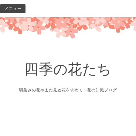
コ
メニュー
ン
テ
ン
ツ
へ
ス
キ
四季の花たち
ッ
プ
馴染みの花やまだ見ぬ花を求めて！花の知識ブログ