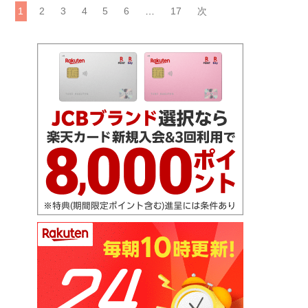
投
1
2
3
4
5
6
…
17
次
稿
の
ペ
ー
ジ
送
り