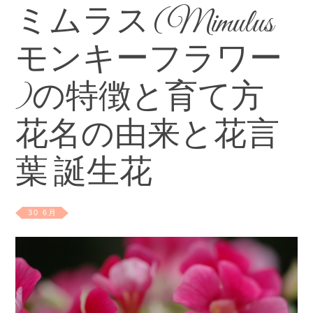
ミムラス(Mimulus
モンキーフラワー
)の特徴と育て方
花名の由来と花言
葉 誕生花
30 6月