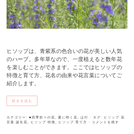
ヒソップは、青紫系の色合いの花が美しい人気
のハーブ。多年草なので、一度植えると数年花
を楽しむことができます。ここではヒソップの
特徴と育て方、花名の由来や花言葉についてご
紹介します。
続きを読む
カテゴリー:
■四季折々の花
,
夏に咲く花
,
は行
· タグ:
ヒソップ 花
言葉 誕生花
,
ヒソップ 特徴
,
ヒソップ 育て方
· コメントを残す