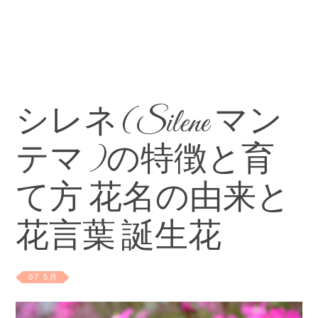
シレネ(Silene マン
テマ )の特徴と育
て方 花名の由来と
花言葉 誕生花
07 5月