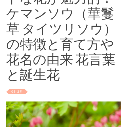
ケマンソウ（華鬘
草 タイツリソウ）
の特徴と育て方や
花名の由来 花言葉
と誕生花
08 2月