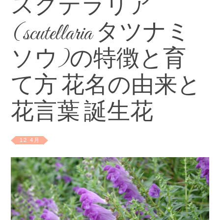
スクテラリア
(scutellaria タツナミ
ソウ)の特徴と育
て方 花名の由来と
花言葉 誕生花
12 4月