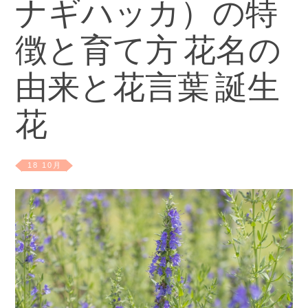
ナギハッカ）の特
徴と育て方 花名の
由来と花言葉 誕生
花
18 10月