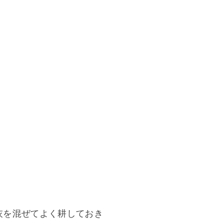
。
灰を混ぜてよく耕しておき