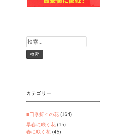
検
索:
カテゴリー
■四季折々の花
(164)
早春に咲く花
(15)
春に咲く花
(45)