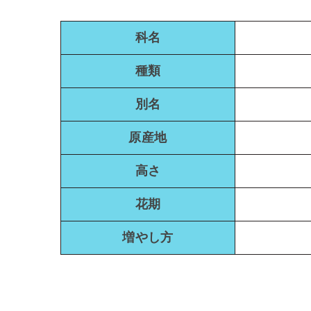
科名
種類
別名
原産地
高さ
花期
増やし方