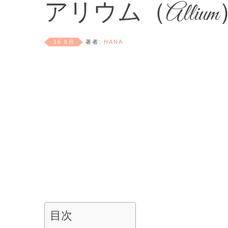
アリウム（Alli
16 8月
著者:
HANA
目次