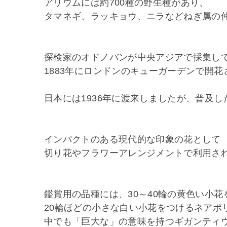
アリウムには約700種の野生種があり、
タマネギ、ラッキョウ、ニラなどねぎ属の
探検家のオドノバンが中央アジアで採集し
1883年にロンドンのキューガーデンで開花
日本には1936年に渡来しましたが、普及
インパクトのある現代的な印象の花として
切り花やフラワーアレンジメントで利用さ
鑑賞用の品種には、30～40輪の黄色い小
20輪ほどの小さな白い小花をつけるネアポ
中でも「巨大な」の意味を持つギガンティ