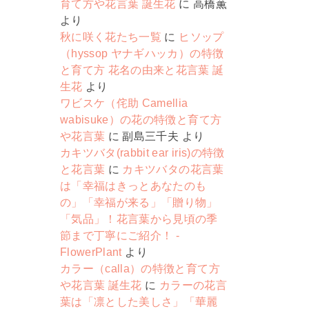
育て方や花言葉 誕生花
に
高橋薫
より
秋に咲く花たち一覧
に
ヒソップ
（hyssop ヤナギハッカ）の特徴
と育て方 花名の由来と花言葉 誕
生花
より
ワビスケ（侘助 Camellia
wabisuke）の花の特徴と育て方
や花言葉
に
副島三千夫
より
カキツバタ(rabbit ear iris)の特徴
と花言葉
に
カキツバタの花言葉
は「幸福はきっとあなたのも
の」「幸福が来る」「贈り物」
「気品」！花言葉から見頃の季
節まで丁寧にご紹介！ -
FlowerPlant
より
カラー（calla）の特徴と育て方
や花言葉 誕生花
に
カラーの花言
葉は「凛とした美しさ」「華麗