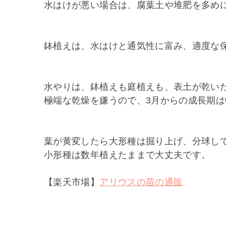
水はけが悪い場合は、腐葉土や堆肥を多め
鉢植えは、水はけと通気性に富み、適度な
水やりは、鉢植えも庭植えも、表土が乾い
極端な乾燥を嫌うので、3月からの成長期
葉が黄変したら大形種は掘り上げ、分球し
小形種は数年植えたままで大丈夫です。
【楽天市場】
アリウスの苗の通販