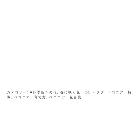
カテゴリー:
■四季折々の花
,
春に咲く花
,
は行
· タグ:
ベゴニア 特
徴
,
ベゴニア 育て方
,
ベゴニア 花言葉