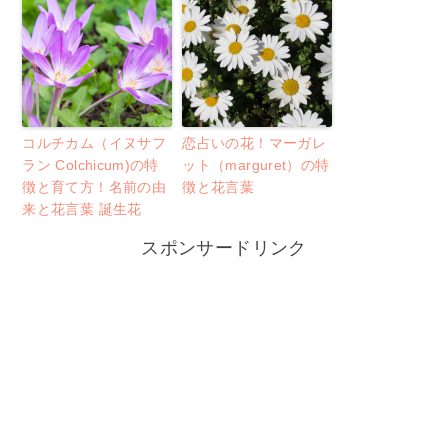
コルチカム（イヌサフ
恋占いの花！マーガレ
ラン Colchicum)の特
ット（marguret）の特
徴と育て方！名前の由
徴と花言葉
来と花言葉 誕生花
スポンサードリンク