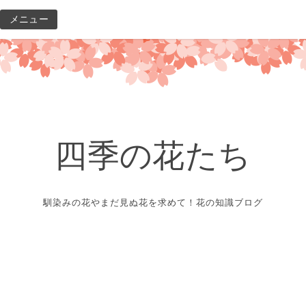
コ
メニュー
ン
テ
ン
ツ
へ
ス
キ
四季の花たち
ッ
プ
馴染みの花やまだ見ぬ花を求めて！花の知識ブログ