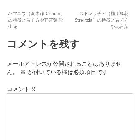
投
ハマユウ（浜木綿 Crinum）
ストレリチア（極楽鳥花
の特徴と育て方や花言葉 誕
Strelitzia）の特徴と育て方
生花
や花言葉
稿
コメントを残す
ナ
ビ
メールアドレスが公開されることはありませ
ん。
※
が付いている欄は必須項目です
ゲ
コメント
※
ー
シ
ョ