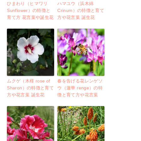
ひまわり（ヒマワリ
ハマユウ（浜木綿
Sunflower）の特徴と
Crinum）の特徴と育て
育て方 花言葉や誕生花
方や花言葉 誕生花
ムクゲ（木槿 rose of
春を告げる花レンゲソ
Sharon）の特徴と育て
ウ（蓮華 renge）の特
方や花言葉 誕生花
徴と育て方や花言葉