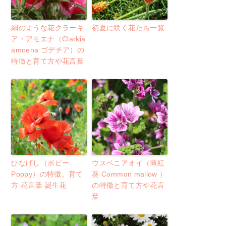
絹のような花クラーキ
初夏に咲く花たち一覧
ア・アモエナ（Clarkia
amoena ゴデチア）の
特徴と育て方や花言葉
ひなげし（ポピー
ウスベニアオイ（薄紅
Poppy）の特徴。育て
葵 Common mallow ）
方 花言葉 誕生花
の特徴と育て方や花言
葉