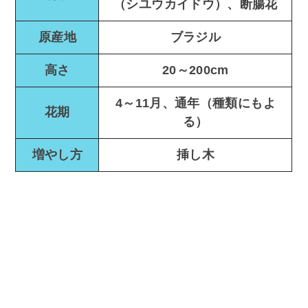
（シユウカイドウ）、断腸花
原産地
ブラジル
高さ
20～200cm
4～11月、通年（種類にもよ
花期
る）
増やし方
挿し木