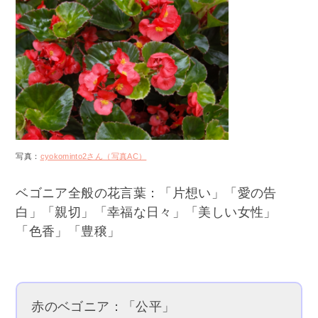
写真：
cyokominto2さん（写真AC）
ベゴニア全般の花言葉：「片想い」「愛の告
白」「親切」「幸福な日々」「美しい女性」
「色香」「豊穣」
赤のベゴニア：「公平」