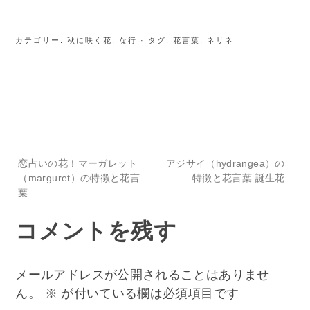
カテゴリー:
秋に咲く花
,
な行
· タグ:
花言葉
,
ネリネ
投
恋占いの花！マーガレット
アジサイ（hydrangea）の
（marguret）の特徴と花言
特徴と花言葉 誕生花
葉
稿
コメントを残す
ナ
ビ
メールアドレスが公開されることはありませ
ん。
※
が付いている欄は必須項目です