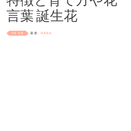
特徴と育て方や花
言葉 誕生花
09 4月
著者:
HANA