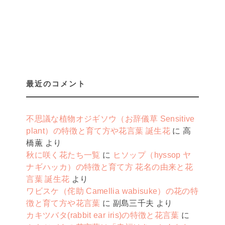
最近のコメント
不思議な植物オジギソウ（お辞儀草 Sensitive
plant）の特徴と育て方や花言葉 誕生花
に
高
橋薫
より
秋に咲く花たち一覧
に
ヒソップ（hyssop ヤ
ナギハッカ）の特徴と育て方 花名の由来と花
言葉 誕生花
より
ワビスケ（侘助 Camellia wabisuke）の花の特
徴と育て方や花言葉
に
副島三千夫
より
カキツバタ(rabbit ear iris)の特徴と花言葉
に