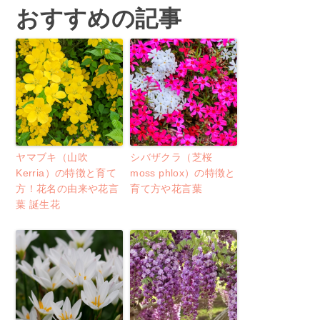
おすすめの記事
ヤマブキ（山吹
シバザクラ（芝桜
Kerria）の特徴と育て
moss phlox）の特徴と
方！花名の由来や花言
育て方や花言葉
葉 誕生花