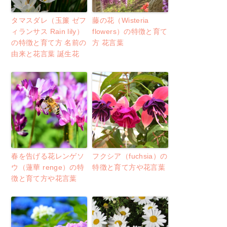
タマスダレ（玉簾 ゼフ
藤の花（Wisteria
ィランサス Rain lily）
flowers）の特徴と育て
の特徴と育て方 名前の
方 花言葉
由来と花言葉 誕生花
春を告げる花レンゲソ
フクシア（fuchsia）の
ウ（蓮華 renge）の特
特徴と育て方や花言葉
徴と育て方や花言葉