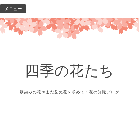
コ
メニュー
ン
テ
ン
ツ
へ
ス
キ
四季の花たち
ッ
プ
馴染みの花やまだ見ぬ花を求めて！花の知識ブログ