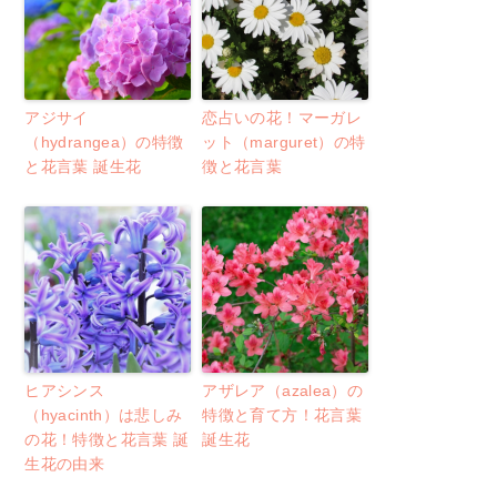
アジサイ
恋占いの花！マーガレ
（hydrangea）の特徴
ット（marguret）の特
と花言葉 誕生花
徴と花言葉
ヒアシンス
アザレア（azalea）の
（hyacinth）は悲しみ
特徴と育て方！花言葉
の花！特徴と花言葉 誕
誕生花
生花の由来